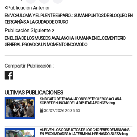
Publicación Anterior
EN VICHULOMA Y EL PUENTE ESPAÑOL: SUMAN PUNTOS DE BLOQUEO EN
CERCANÍAS A LA CIUDAD DE ORURO
Publicación Siguiente
EN EL DÍA DE LOS MUSEOS AVALANCHA HUMANA EN EL CEMENTERIO
GENERAL PROVOCA UN MOMENTO INCOMODO
Compartir Publicación :
ULTIMAS PUBLICACIONES
SINDICATO DE TRABAJADORES PETROLEROS ACLARA
SOBRE DENUNCIAS DE LA DIPUTADA PONCE&nbsp;
30/07/2026 20:35:50
VUELVEN LOS CONFLICTOS DE LOS CHOFERES DE MINIVANS
EN PROXIMIDADES A LA TERMINAL HERNANDO SILES&nbsp;