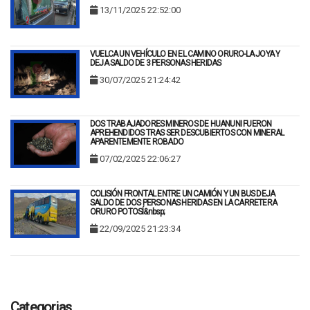
13/11/2025 22:52:00
VUELCA UN VEHÍCULO EN EL CAMINO ORURO-LA JOYA Y
DEJA SALDO DE 3 PERSONAS HERIDAS
30/07/2025 21:24:42
DOS TRABAJADORES MINEROS DE HUANUNI FUERON
APREHENDIDOS TRAS SER DESCUBIERTOS CON MINERAL
APARENTEMENTE ROBADO
07/02/2025 22:06:27
COLISIÓN FRONTAL ENTRE UN CAMIÓN Y UN BUS DEJA
SALDO DE DOS PERSONAS HERIDAS EN LA CARRETERA
ORURO POTOSÍ&nbsp;
22/09/2025 21:23:34
Categorias