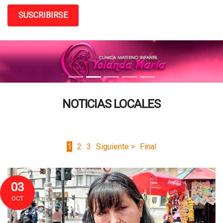
SUSCRIBIRSE
NOTICIAS LOCALES
1
2
3
Siguiente >
Final
03
OCT