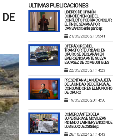
ULTIMAS PUBLICACIONES
LIDERES DE OPINIÓN
 DE
COINCIDEN EN QUE EL
CONFLICTO PODRÍA CONCLUIR
EL FIN DE SEMANA POR
CANSANCIO&nbsp;&nbsp;
21/05/2026 21:35:41
OPERADORES DEL
TRANSPORTE URBANO EN
ORURO SE DECLARAN EN
EMERGENCIA ANTE NUEVA
ESCASEZ DE COMBUSTIBLES
22/05/2025 21:14:23
PRESENTAN A LA NUEVA JEFA
DE LA UNIDAD DE DEFENSA AL
CONSUMIDOR EN EL MUNICIPIO
DE ORURO
19/05/2026 20:14:50
COMERCIANTES DE LA
SUPERFERIA SE MOVILIZAN
PIDIENDO LA INTERVENCIÓN DE
LOS BLOQUEOS&nbsp;
28/10/2024 21:14:43