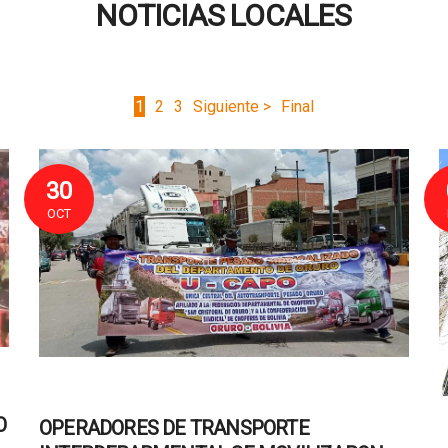
NOTICIAS LOCALES
1
2
3
Siguiente >
Final
30
OCT
O
OPERADORES DE TRANSPORTE