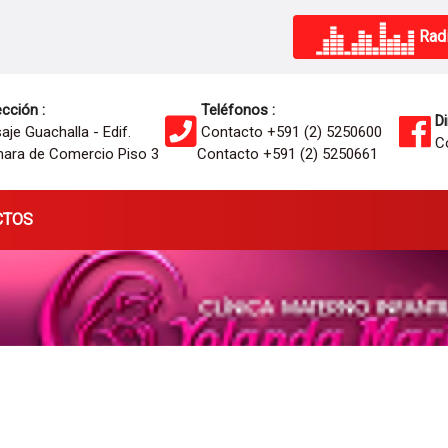
Radi
cción :
Teléfonos :
Di
je Guachalla - Edif.
Contacto +591 (2) 5250600
Co
ara de Comercio Piso 3
Contacto +591 (2) 5250661
CTOS