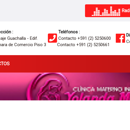
Radi
cción :
Teléfonos :
Di
je Guachalla - Edif.
Contacto +591 (2) 5250600
Co
ara de Comercio Piso 3
Contacto +591 (2) 5250661
CTOS