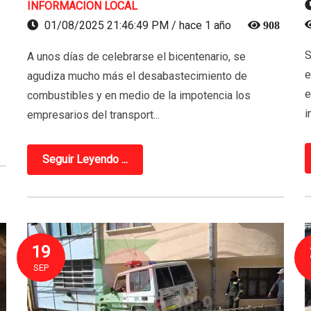
INFORMACION LOCAL
01/08/2025 21:46:49 PM / hace 1 año
908
S
A unos días de celebrarse el bicentenario, se
e
agudiza mucho más el desabastecimiento de
e
combustibles y en medio de la impotencia los
i
empresarios del transport...
Seguir Leyendo ...
19
SEP