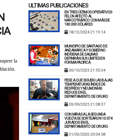
ULTIMAS PUBLICACIONES
EN TRES ÚLTIMOS OPERATIVOS
N
FELCN AFECTÓ AL
NARCOTRÁFICO CON MÁS DE
180.000 DÓLARES
IA
18/12/2024 21:15:14
MUNICIPIO DE SANTIAGO DE
ANDAMARCA Y GOBIERNO
INDÍGENA DE SALINAS
DEFINIRÁN SUS LÍMITES EN
supere la
FORMA PACIFICA
blación.
30/10/2023 21:55:34
PESE A QUE SIGUEN LAS BAJAS
TEMPERATURAS ÍNDICE DE
RESFRÍOS Y NEUMONÍAS
REDUCE EN EL
DEPARTAMENTO DE ORURO
03/09/2025 21:08:37
CON MIRAS A LA SEGUNDA
VUELTA SE SORTEARON 10.074
JURADOS EN EL
DEPARTAMENTO DE ORURO
31/03/2026 20:04:58