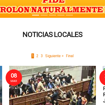
NOTICIAS LOCALES
1
2
3
Siguiente >
Final
08
MAR