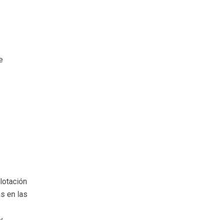
e
lotación
s en las
y