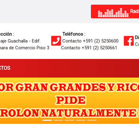
Radi
cción :
Teléfonos :
Di
je Guachalla - Edif.
Contacto +591 (2) 5250600
Co
ara de Comercio Piso 3
Contacto +591 (2) 5250661
CTOS