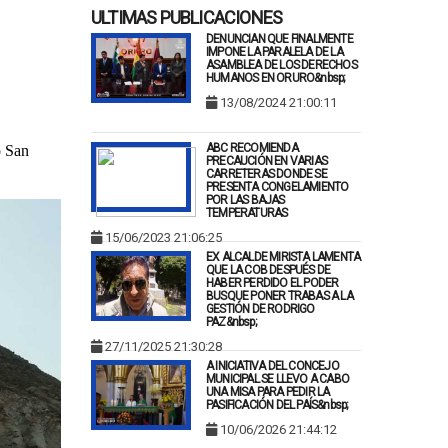
ULTIMAS PUBLICACIONES
DENUNCIAN QUE FINALMENTE
IMPONE LA PARALELA DE LA
ASAMBLEA DE LOS DERECHOS
HUMANOS EN ORURO&nbsp;
13/08/2024 21:00:11
ABC RECOMIENDA
o San
PRECAUCIÓN EN VARIAS
CARRETERAS DONDE SE
PRESENTA CONGELAMIENTO
POR LAS BAJAS
TEMPERATURAS
15/06/2023 21:06:25
EX ALCALDE MIRISTA LAMENTA
QUE LA COB DESPUÉS DE
HABER PERDIDO EL PODER
BUSQUE PONER TRABAS A LA
GESTIÓN DE RODRIGO
PAZ&nbsp;
27/11/2025 21:30:28
A INICIATIVA DEL CONCEJO
MUNICIPAL SE LLEVO A CABO
UNA MISA PARA PEDIR LA
PASIFICACIÓN DEL PAÍS&nbsp;
10/06/2026 21:44:12