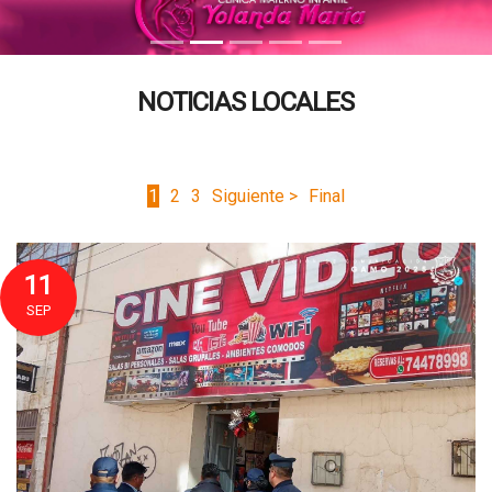
NOTICIAS LOCALES
1
2
3
Siguiente >
Final
11
SEP