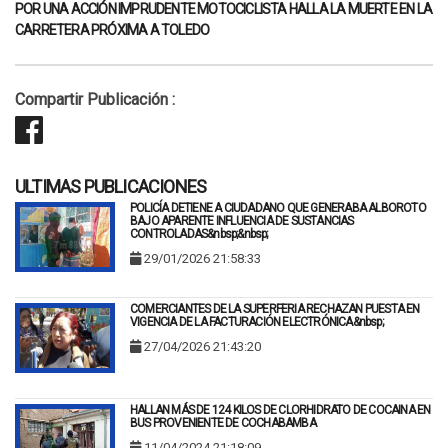
POR UNA ACCIÓN IMPRUDENTE MOTOCICLISTA HALLA LA MUERTE EN LA
CARRETERA PRÓXIMA A TOLEDO
Compartir Publicación :
ULTIMAS PUBLICACIONES
POLICÍA DETIENE A CIUDADANO QUE GENERABA ALBOROTO
BAJO APARENTE INFLUENCIA DE SUSTANCIAS
CONTROLADAS&nbsp;&nbsp;
29/01/2026 21:58:33
COMERCIANTES DE LA SUPERFERIA RECHAZAN PUESTA EN
VIGENCIA DE LA FACTURACIÓN ELECTRÓNICA&nbsp;
27/04/2026 21:43:20
HALLAN MÁS DE 124 KILOS DE CLORHIDRATO DE COCAINA EN
BUS PROVENIENTE DE COCHABAMBA
11/04/2024 21:18:09