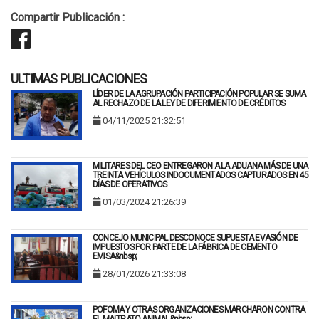
Compartir Publicación :
ULTIMAS PUBLICACIONES
LÍDER DE LA AGRUPACIÓN PARTICIPACIÓN POPULAR SE SUMA
AL RECHAZO DE LA LEY DE DIFERIMIENTO DE CRÉDITOS
04/11/2025 21:32:51
MILITARES DEL CEO ENTREGARON A LA ADUANA MÁS DE UNA
TREINTA VEHÍCULOS INDOCUMENTADOS CAPTURADOS EN 45
DÍAS DE OPERATIVOS
01/03/2024 21:26:39
CONCEJO MUNICIPAL DESCONOCE SUPUESTA EVASIÓN DE
IMPUESTOS POR PARTE DE LA FÁBRICA DE CEMENTO
EMISA&nbsp;
28/01/2026 21:33:08
POFOMA Y OTRAS ORGANIZACIONES MARCHARON CONTRA