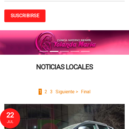
SUSCRIBIRSE
NOTICIAS LOCALES
1
2
3
Siguiente >
Final
22
JUL