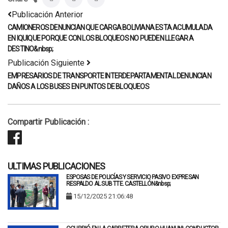
Publicación Anterior
CAMIONEROS DENUNCIAN QUE CARGA BOLIVIANA ESTA ACUMULADA
EN IQUIQUE PORQUE CON LOS BLOQUEOS NO PUEDEN LLEGAR A
DESTINO&nbsp;
Publicación Siguiente
EMPRESARIOS DE TRANSPORTE INTERDEPARTAMENTAL DENUNCIAN
DAÑOS A LOS BUSES EN PUNTOS DE BLOQUEOS
Compartir Publicación :
ULTIMAS PUBLICACIONES
ESPOSAS DE POLICÍAS Y SERVICIO PASIVO EXPRESAN
RESPALDO AL SUB TTE. CASTELLÓN&nbsp;
15/12/2025 21:06:48