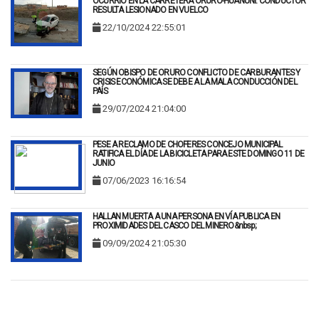
OCURRIÓ EN LA CARRETERA ORURO-HUANUNI: CONDUCTOR
RESULTA LESIONADO EN VUELCO
22/10/2024 22:55:01
SEGÚN OBISPO DE ORURO CONFLICTO DE CARBURANTES Y
CRISIS ECONÓMICA SE DEBE A LA MALA CONDUCCIÓN DEL
PAÍS
29/07/2024 21:04:00
PESE A RECLAMO DE CHOFERES CONCEJO MUNICIPAL
RATIFICA EL DÍA DE LA BICICLETA PARA ESTE DOMINGO 11 DE
JUNIO
07/06/2023 16:16:54
HALLAN MUERTA A UNA PERSONA EN VÍA PUBLICA EN
PROXIMIDADES DEL CASCO DEL MINERO&nbsp;
09/09/2024 21:05:30