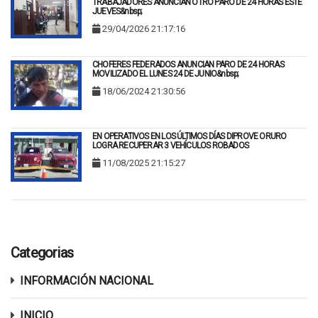
TRABAJADORES ANUNCIAN OTRO PARO DE 24 HORAS ESTE
JUEVES&nbsp;
29/04/2026 21:17:16
CHOFERES FEDERADOS ANUNCIAN PARO DE 24 HORAS
MOVILIZADO EL LUNES 24 DE JUNIO&nbsp;
18/06/2024 21:30:56
EN OPERATIVOS EN LOS ÚLTIMOS DÍAS DIPROVE ORURO
LOGRA RECUPERAR 3 VEHÍCULOS ROBADOS
11/08/2025 21:15:27
Categorias
INFORMACIÓN NACIONAL
INICIO