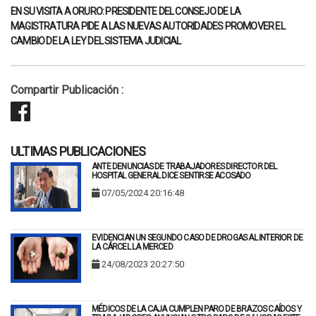
EN SU VISITA A ORURO: PRESIDENTE DEL CONSEJO DE LA
MAGISTRATURA PIDE A LAS NUEVAS AUTORIDADES PROMOVER EL
CAMBIO DE LA LEY DEL SISTEMA JUDICIAL
Compartir Publicación :
ULTIMAS PUBLICACIONES
ANTE DENUNCIAS DE TRABAJADORES DIRECTOR DEL
HOSPITAL GENERAL DICE SENTIRSE ACOSADO
07/05/2024 20:16:48
EVIDENCIAN UN SEGUNDO CASO DE DROGAS AL INTERIOR DE
LA CÁRCEL LA MERCED
24/08/2023 20:27:50
MÉDICOS DE LA CAJA CUMPLEN PARO DE BRAZOS CAÍDOS Y