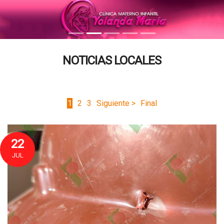
NOTICIAS LOCALES
1
2
3
Siguiente >
Final
22
JUL