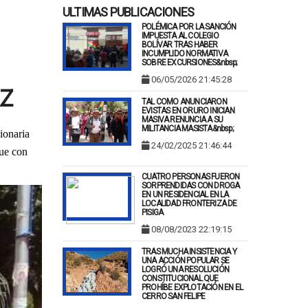
ULTIMAS PUBLICACIONES
POLÉMICA POR LA SANCIÓN
IMPUESTA AL COLEGIO
BOLÍVAR TRAS HABER
INCUMPLIDO NORMATIVA
SOBRE EXCURSIONES&nbsp;
06/05/2026 21:45:28
AZ
TAL COMO ANUNCIARON
EVISTAS EN ORURO INICIAN
MASIVA RENUNCIA A SU
MILITANCIA MASISTA&nbsp;
ionaria
24/02/2025 21:46:44
que con
CUATRO PERSONAS FUERON
SORPRENDIDAS CON DROGA
EN UN RESIDENCIAL EN LA
LOCALIDAD FRONTERIZA DE
PISIGA
08/08/2023 22:19:15
TRAS MUCHA INSISTENCIA Y
UNA ACCIÓN POPULAR SE
LOGRÓ UNA RESOLUCIÓN
CONSTITUCIONAL QUE
PROHÍBE EXPLOTACIÓN EN EL
CERRO SAN FELIPE