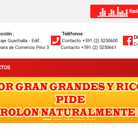
Radi
cción :
Teléfonos :
Di
je Guachalla - Edif.
Contacto +591 (2) 5250600
Co
ara de Comercio Piso 3
Contacto +591 (2) 5250661
CTOS