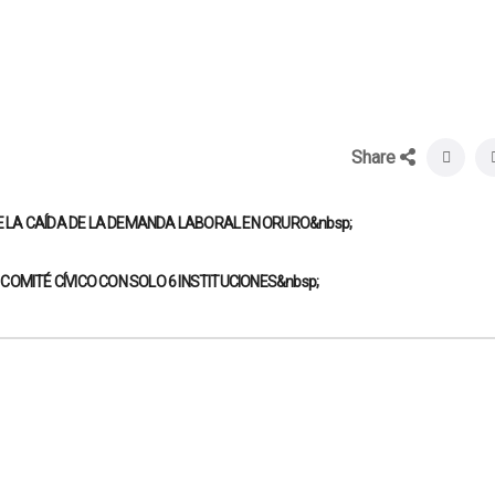
Share
LA CAÍDA DE LA DEMANDA LABORAL EN ORURO&nbsp;
OMITÉ CÍVICO CON SOLO 6 INSTITUCIONES&nbsp;