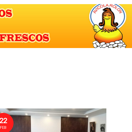
22
FEB