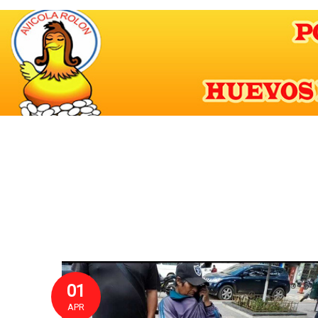
01
APR