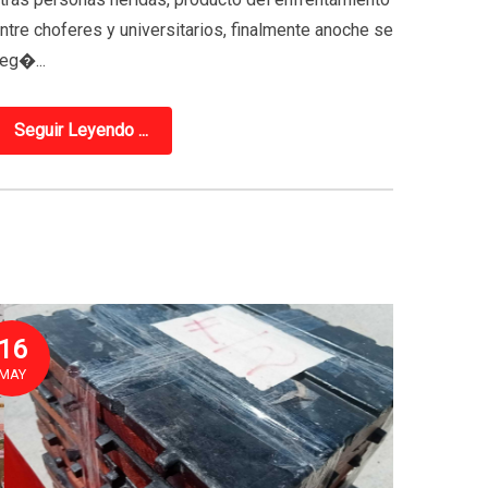
ntre choferes y universitarios, finalmente anoche se
leg�...
Seguir Leyendo ...
16
MAY