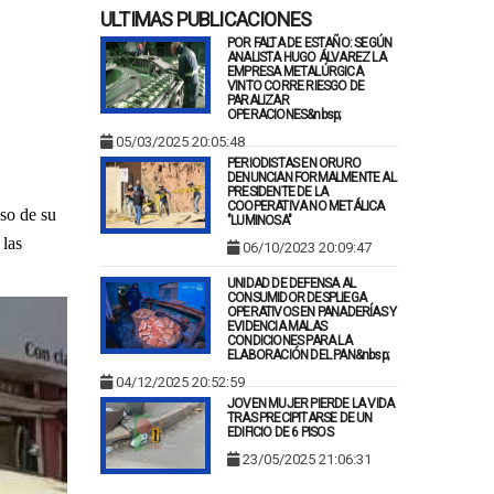
ULTIMAS PUBLICACIONES
POR FALTA DE ESTAÑO: SEGÚN
ANALISTA HUGO ÁLVAREZ LA
EMPRESA METALÚRGICA
VINTO CORRE RIESGO DE
PARALIZAR
OPERACIONES&nbsp;
05/03/2025 20:05:48
PERIODISTAS EN ORURO
DENUNCIAN FORMALMENTE AL
PRESIDENTE DE LA
COOPERATIVA NO METÁLICA
eso de su
"LUMINOSA"
 las
06/10/2023 20:09:47
UNIDAD DE DEFENSA AL
CONSUMIDOR DESPLIEGA
OPERATIVOS EN PANADERÍAS Y
EVIDENCIA MALAS
CONDICIONES PARA LA
ELABORACIÓN DEL PAN&nbsp;
04/12/2025 20:52:59
JOVEN MUJER PIERDE LA VIDA
TRAS PRECIPITARSE DE UN
EDIFICIO DE 6 PISOS
23/05/2025 21:06:31