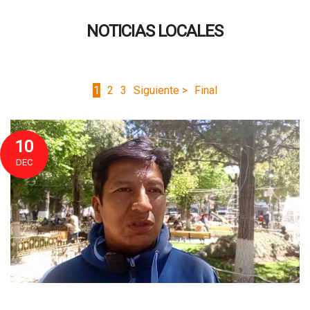
NOTICIAS LOCALES
1
2
3
Siguiente >
Final
10
DEC