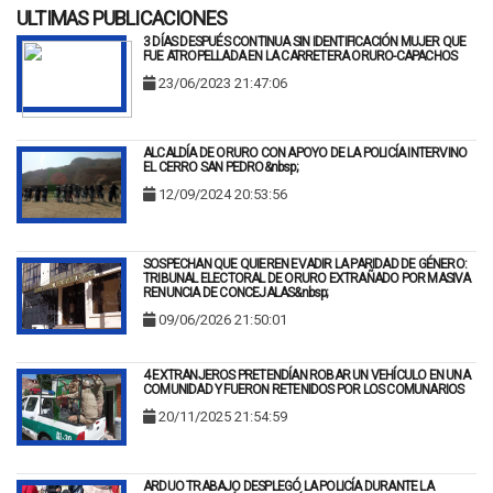
ULTIMAS PUBLICACIONES
3 DÍAS DESPUÉS CONTINUA SIN IDENTIFICACIÓN MUJER QUE
FUE ATROPELLADA EN LA CARRETERA ORURO-CAPACHOS
23/06/2023 21:47:06
ALCALDÍA DE ORURO CON APOYO DE LA POLICÍA INTERVINO
EL CERRO SAN PEDRO&nbsp;
12/09/2024 20:53:56
SOSPECHAN QUE QUIEREN EVADIR LA PARIDAD DE GÉNERO:
TRIBUNAL ELECTORAL DE ORURO EXTRAÑADO POR MASIVA
RENUNCIA DE CONCEJALAS&nbsp;
09/06/2026 21:50:01
4 EXTRANJEROS PRETENDÍAN ROBAR UN VEHÍCULO EN UNA
COMUNIDAD Y FUERON RETENIDOS POR LOS COMUNARIOS
20/11/2025 21:54:59
ARDUO TRABAJO DESPLEGÓ LA POLICÍA DURANTE LA