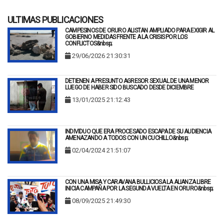
ULTIMAS PUBLICACIONES
CAMPESINOS DE ORURO ALISTAN AMPLIADO PARA EXIGIR AL
GOBIERNO MEDIDAS FRENTE A LA CRISIS POR LOS
CONFLICTOS&nbsp;
29/06/2026 21:30:31
DETIENEN A PRESUNTO AGRESOR SEXUAL DE UNA MENOR
LUEGO DE HABER SIDO BUSCADO DESDE DICIEMBRE
13/01/2025 21:12:43
INDIVIDUO QUE ERA PROCESADO ESCAPA DE SU AUDIENCIA
AMENAZANDO A TODOS CON UN CUCHILLO&nbsp;
02/04/2024 21:51:07
CON UNA MISA Y CARAVANA BULLICIOSA LA ALIANZA LIBRE
INICIA CAMPAÑA POR LA SEGUNDA VUELTA EN ORURO&nbsp;
08/09/2025 21:49:30