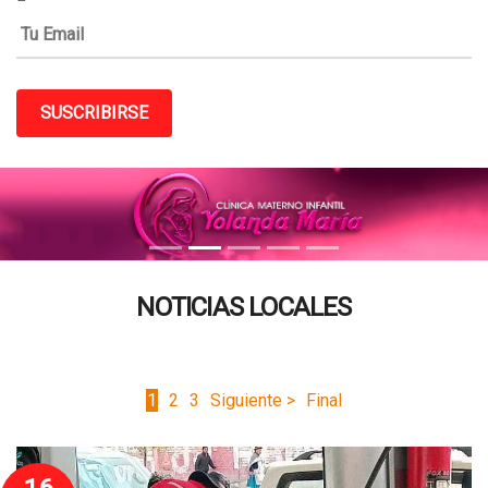
SUSCRIBIRSE
NOTICIAS LOCALES
1
2
3
Siguiente >
Final