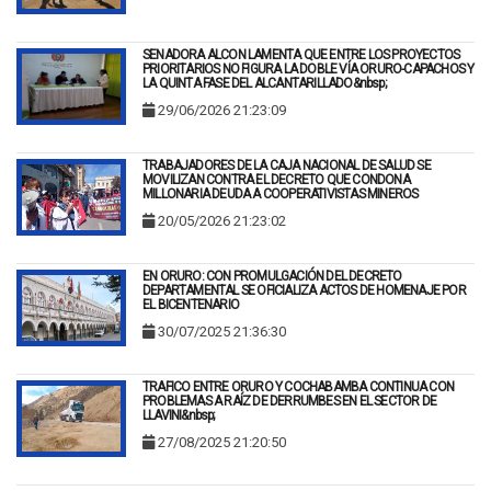
SENADORA ALCON LAMENTA QUE ENTRE LOS PROYECTOS
PRIORITARIOS NO FIGURA LA DOBLE VÍA ORURO-CAPACHOS Y
LA QUINTA FASE DEL ALCANTARILLADO&nbsp;
29/06/2026 21:23:09
TRABAJADORES DE LA CAJA NACIONAL DE SALUD SE
MOVILIZAN CONTRA EL DECRETO QUE CONDONA
MILLONARIA DEUDA A COOPERATIVISTAS MINEROS
20/05/2026 21:23:02
EN ORURO: CON PROMULGACIÓN DEL DECRETO
DEPARTAMENTAL SE OFICIALIZA ACTOS DE HOMENAJE POR
EL BICENTENARIO
30/07/2025 21:36:30
TRAFICO ENTRE ORURO Y COCHABAMBA CONTINUA CON
PROBLEMAS A RAÍZ DE DERRUMBES EN EL SECTOR DE
LLAVINI&nbsp;
27/08/2025 21:20:50