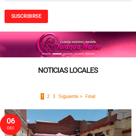
SUSCRIBIRSE
NOTICIAS LOCALES
1
2
3
Siguiente >
Final
06
DEC