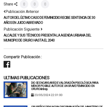
Share
Publicación Anterior
AUTOR DEL ÚLTIMO CASO DE FEMINICIDIO RECIBE SENTENCIA DE 30
AÑOS EN JUICIO ABREVIADO
Publicación Siguiente
ALCALDE Y SUS TÉCNICOS PRESENTA LA AGENDA URBANA DEL
MUNICIPIO DE ORURO HASTA EL 2040
Compartir Publicación :
ULTIMAS PUBLICACIONES
DIO SE ENCARGARÁ DE VALORACIÓN PSICOLÓGICA PARA
MENOR POSIBLE AUTOR DE UN GRAVE FEMINICIDIO EN
ORURO&nbsp;
23/05/2024 22:01:00
ORUREÑOS DENUNCIAN DISCRIMINACIÓN DEL MINISTERIO DE