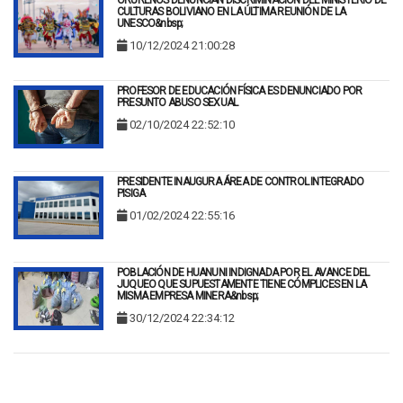
CULTURAS BOLIVIANO EN LA ÚLTIMA REUNIÓN DE LA
UNESCO&nbsp;
10/12/2024 21:00:28
PROFESOR DE EDUCACIÓN FÍSICA ES DENUNCIADO POR
PRESUNTO ABUSO SEXUAL
02/10/2024 22:52:10
PRESIDENTE INAUGURA ÁREA DE CONTROL INTEGRADO
PISIGA
01/02/2024 22:55:16
POBLACIÓN DE HUANUNI INDIGNADA POR EL AVANCE DEL
JUQUEO QUE SUPUESTAMENTE TIENE CÓMPLICES EN LA
MISMA EMPRESA MINERA&nbsp;
30/12/2024 22:34:12