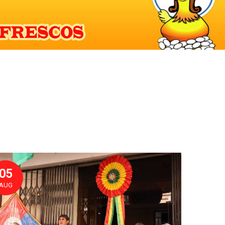
05
AUG