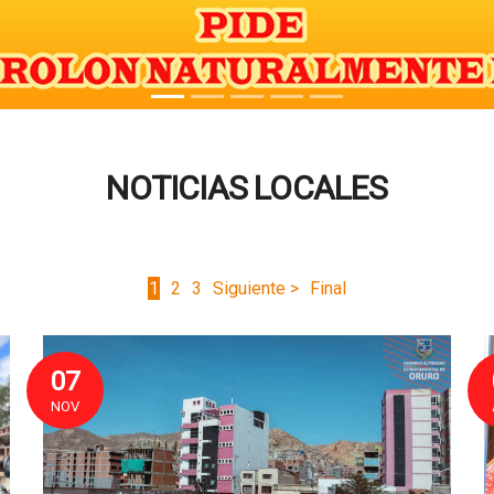
NOTICIAS LOCALES
1
2
3
Siguiente >
Final
07
NOV