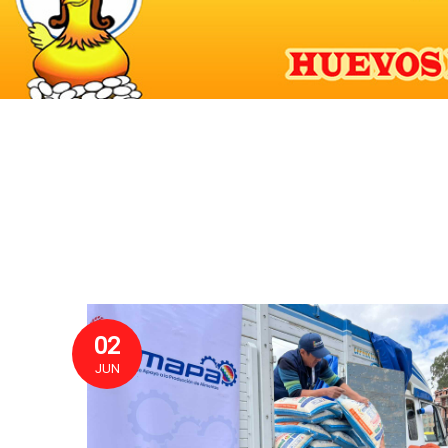
02
JUN