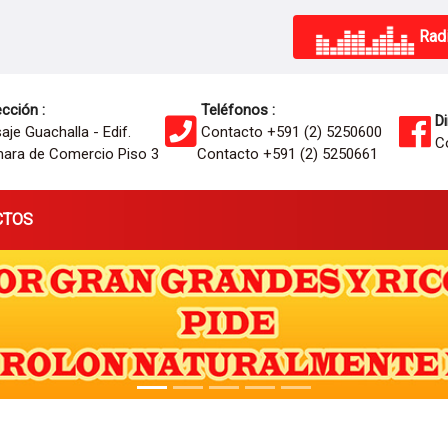
Radi
cción :
Teléfonos :
Di
je Guachalla - Edif.
Contacto +591 (2) 5250600
Co
ara de Comercio Piso 3
Contacto +591 (2) 5250661
CTOS