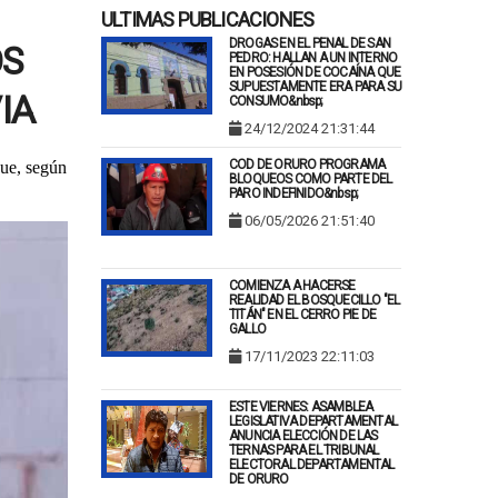
ULTIMAS PUBLICACIONES
DROGAS EN EL PENAL DE SAN
OS
PEDRO: HALLAN A UN INTERNO
EN POSESIÓN DE COCAÍNA QUE
SUPUESTAMENTE ERA PARA SU
VIA
CONSUMO&nbsp;
24/12/2024 21:31:44
COD DE ORURO PROGRAMA
que, según
BLOQUEOS COMO PARTE DEL
PARO INDEFINIDO&nbsp;
06/05/2026 21:51:40
COMIENZA A HACERSE
REALIDAD EL BOSQUECILLO "EL
TITÁN" EN EL CERRO PIE DE
GALLO
17/11/2023 22:11:03
ESTE VIERNES: ASAMBLEA
LEGISLATIVA DEPARTAMENTAL
ANUNCIA ELECCIÓN DE LAS
TERNAS PARA EL TRIBUNAL
ELECTORAL DEPARTAMENTAL
DE ORURO